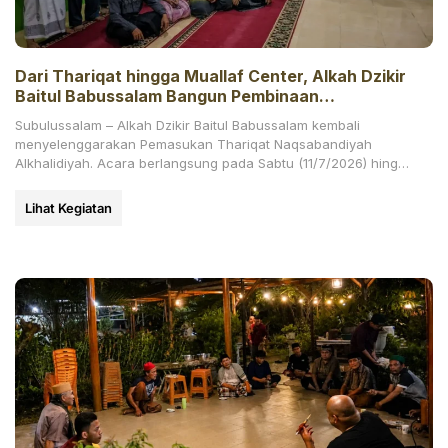
Dari Thariqat hingga Muallaf Center, Alkah Dzikir
Baitul Babussalam Bangun Pembinaan
Berkelanjutan, di Bawah Yayasan H. Abdul Hamid
Subulussalam – Alkah Dzikir Baitul Babussalam kembali
Padang
menyelenggarakan Pemasukan Thariqat Naqsabandiyah
Alkhalidiyah. Acara berlangsung pada Sabtu (11/7/2026) hingga
Ahad (12/7/2026) pagi di Dusun Jambu Mbelang,
Lihat Kegiatan