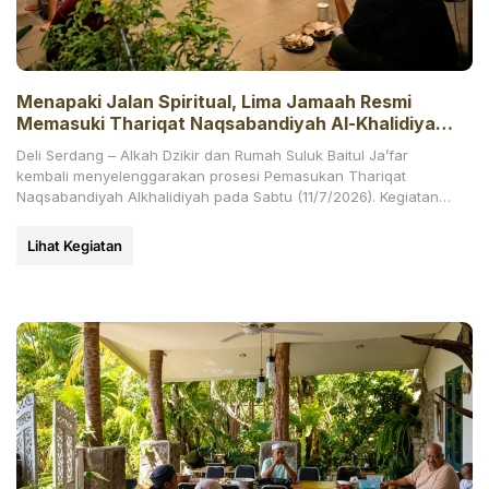
Menapaki Jalan Spiritual, Lima Jamaah Resmi
Memasuki Thariqat Naqsabandiyah Al-Khalidiyah
di Alkah Dzikir Baitul Ja’far
Deli Serdang – Alkah Dzikir dan Rumah Suluk Baitul Ja’far
kembali menyelenggarakan prosesi Pemasukan Thariqat
Naqsabandiyah Alkhalidiyah pada Sabtu (11/7/2026). Kegiatan
ini berlangsung sejak sebelum
Lihat Kegiatan