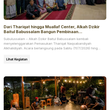
Dari Thariqat hingga Muallaf Center, Alkah Dzikir
Baitul Babussalam Bangun Pembinaan
Berkelanjutan, di Bawah Yayasan H. Abdul Hamid
Subulussalam – Alkah Dzikir Baitul Babussalam kembali
Padang
menyelenggarakan Pemasukan Thariqat Naqsabandiyah
Alkhalidiyah. Acara berlangsung pada Sabtu (11/7/2026) hingga
Ahad (12/7/2026) pagi di Dusun Jambu Mbelang,
Lihat Kegiatan