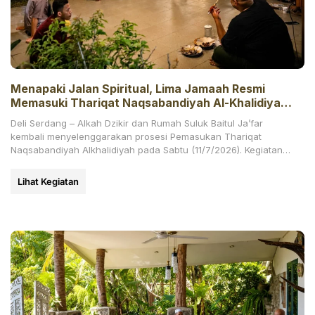
Menapaki Jalan Spiritual, Lima Jamaah Resmi
Memasuki Thariqat Naqsabandiyah Al-Khalidiyah
di Alkah Dzikir Baitul Ja’far
Deli Serdang – Alkah Dzikir dan Rumah Suluk Baitul Ja’far
kembali menyelenggarakan prosesi Pemasukan Thariqat
Naqsabandiyah Alkhalidiyah pada Sabtu (11/7/2026). Kegiatan
ini berlangsung sejak sebelum
Lihat Kegiatan