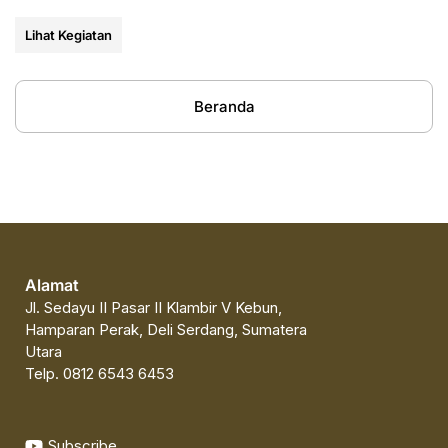
Budi (UNPAB) Medan
Lihat Kegiatan
Beranda
Alamat
Jl. Sedayu II Pasar II Klambir V Kebun,
Hamparan Perak, Deli Serdang, Sumatera
Utara
Telp. 0812 6543 6453
Subscribe