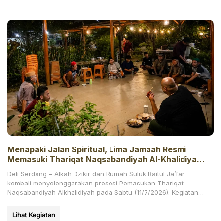
Menapaki Jalan Spiritual, Lima Jamaah Resmi
Memasuki Thariqat Naqsabandiyah Al-Khalidiyah
di Alkah Dzikir Baitul Ja’far
Deli Serdang – Alkah Dzikir dan Rumah Suluk Baitul Ja’far
kembali menyelenggarakan prosesi Pemasukan Thariqat
Naqsabandiyah Alkhalidiyah pada Sabtu (11/7/2026). Kegiatan
ini berlangsung sejak sebelum
Lihat Kegiatan