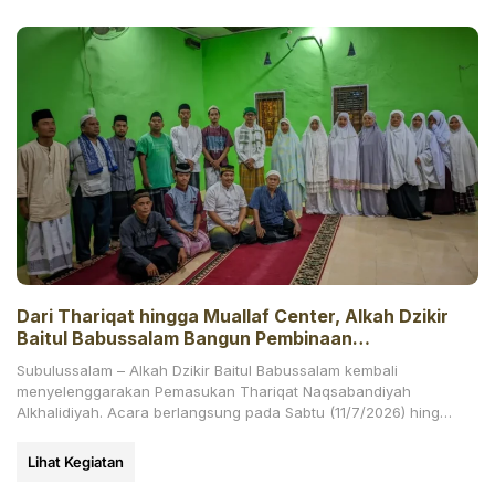
Dari Thariqat hingga Muallaf Center, Alkah Dzikir
Baitul Babussalam Bangun Pembinaan
Berkelanjutan, di Bawah Yayasan H. Abdul Hamid
Subulussalam – Alkah Dzikir Baitul Babussalam kembali
Padang
menyelenggarakan Pemasukan Thariqat Naqsabandiyah
Alkhalidiyah. Acara berlangsung pada Sabtu (11/7/2026) hingga
Ahad (12/7/2026) pagi di Dusun Jambu Mbelang,
Lihat Kegiatan